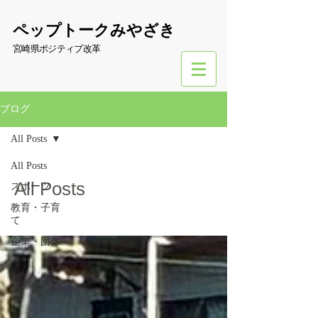
​ペップトークみやざき
宮崎県ポジティブ改革
ブログ
All Posts
All Posts
All Posts
スポーツ
教育・子育
て
企業・団体