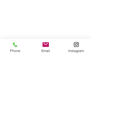
Phone
Email
Instagram
コメント
ペップトークin
コメントを追加…
宮崎日大女子サッカー皇
后杯前練習