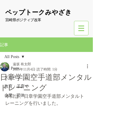
​ペップトークみやざき
宮崎県ポジティブ改革
記事
All Posts
遠坂 有太郎
All Posts
2025年11月4日
読了時間: 1分
日章学園空手道部メンタル
スポーツ
トレーニング
教育・子育て
企業・団体
本日は、日章学園空手道部メンタルト
レーニングを行いました。